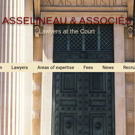
ASSELINEAU & ASSOCIÉS
Lawyers at the Court
m
Lawyers
Areas of expertise
Fees
News
Recru