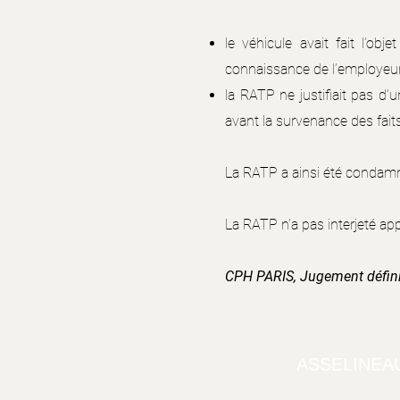
le véhicule avait fait l’obj
connaissance de l’employeur
la RATP ne justifiait pas d’
avant la survenance des faits
La RATP a ainsi été condamné
La RATP n’a pas interjeté app
CPH PARIS, Jugement définit
ASSELINEA