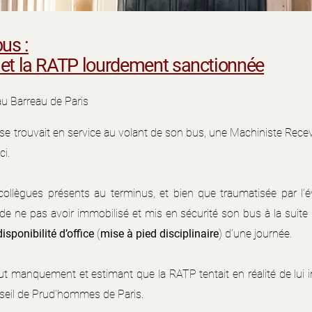
us :
 et la RATP lourdement sanctionnée
au Barreau de Paris
le se trouvait en service au volant de son bus, une Machiniste Rec
ci.
ollègues présents au terminus, et bien que traumatisée par l’é
de ne pas avoir immobilisé et mis en sécurité son bus à la suite
isponibilité d’office
(
mise à pied disciplinaire
) d’une journée.
t manquement et estimant que la RATP tentait en réalité de lui
Conseil de Prud’hommes de Paris.