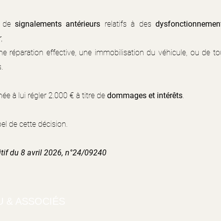
et de
signalements antérieurs
relatifs à des
dysfonctionnemen
,
une réparation effective, une immobilisation du véhicule, ou de to
.
e à lui régler 2.000 € à titre de
dommages et intérêts
.
el de cette décision.
if du 8 avril 2026, n°24/09240
U & ASSOCIÉS