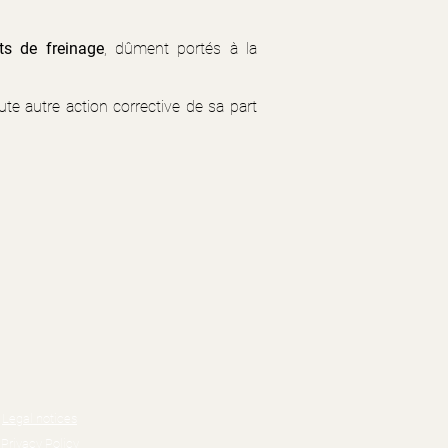
ts de freinage
, dûment portés à la
ute autre action corrective de sa part
Legal notices
Privacy Policy