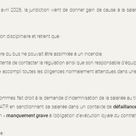
vril 2026, la juridiction vient de donner gain de cause à la sala
n disciplinaire et retient que :
ère du bus ne pouvait être assimilée à un incendie,
enté de contacter la régulation ainsi que son responsable d’équipe,
 accompli toutes les diligences normalement attendues dans une t
ommes fait droit à la demande d’indemnisation de la salariée au tit
RATP, en sanctionnant sa salariée dans un contexte de
défaillanc
n «
manquement grave
à l’obligation d’exécution loyale du contrat
e :