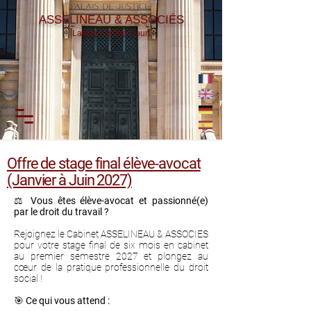
ASSELINEAU & ASSOCIÉS
Lawyers at the Court
Offre de stage final élève-avocat
(Janvier à Juin 2027)
⚖️
Vous êtes élève-avocat et passionné(e)
par le droit du travail ?
Rejoignez le Cabinet ASSELINEAU & ASSOCIES
pour votre stage final de six mois en cabinet
au premier semestre 2027 et plongez au
cœur de la pratique professionnelle du droit
social !
🎯
Ce qui vous attend :