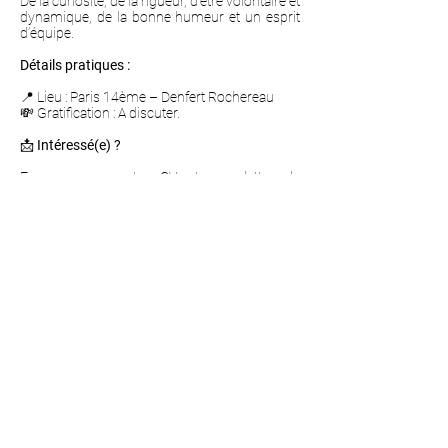
De la curiosité, de la rigueur, d’être volontaire et
dynamique, de la bonne humeur et un esprit
d’équipe.
Détails pratiques :
📍 Lieu : Paris 14ème – Denfert Rochereau
💸 Gratification : A discuter.
📩
Intéressé(e) ?
Envoyez-nous votre CV et une lettre de
motivation pleine d’envie et de tonus à
l’adresse suivante :
xdubois@asselineau-
avocats.com
ASSELINEAU & ASSOCIÉS
6, Villa Saint-Jacques
75014 PARIS
Phone :
+33 1.53.80.47.47
Fax :
+33 1.53.80.47.48