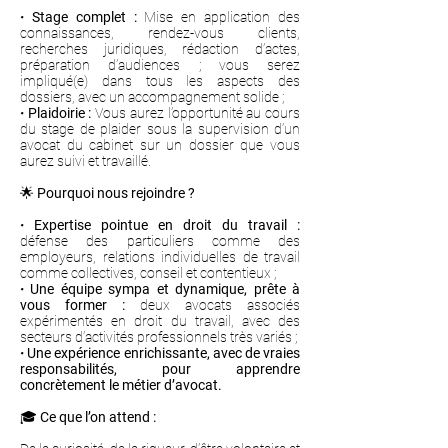
•
Stage complet :
Mise en application des
connaissances, rendez-vous clients,
recherches juridiques, rédaction d’actes,
préparation d’audiences ; vous serez
impliqué(e) dans tous les aspects des
dossiers, avec un accompagnement solide ;
•
Plaidoirie :
Vous aurez l’opportunité au cours
du stage de plaider sous la supervision d’un
avocat du cabinet sur un dossier que vous
aurez suivi et travaillé.
🌟
Pourquoi nous rejoindre ?
• ⁠
Expertise pointue en droit du travail :
défense des particuliers comme des
employeurs, relations individuelles de travail
comme collectives, conseil et contentieux ;
• ⁠
Une équipe sympa et dynamique, prête à
vous former :
deux avocats associés
expérimentés en droit du travail, avec des
secteurs d’activités professionnels très variés ;
•
Une expérience enrichissante, avec de vraies
responsabilités, pour apprendre
concrètement le métier d’avocat.
🎓
Ce que l’on attend :