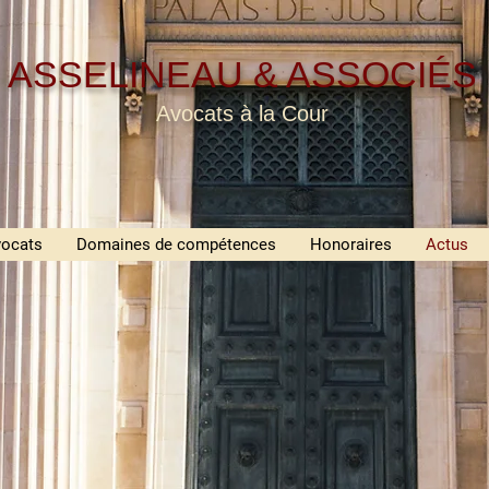
ASSELINEAU & ASSOCIÉS
Avocats à la Cour
ocats
Domaines de compétences
Honoraires
Actus