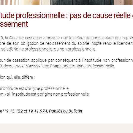
ude professionnelle : pas de cause réelle 
lassement
, la Cour de cassation a précisé que le défaut de consultation des repré
dre de son obligation de reclassement du salarié inapte rend le licenci
de soit d’origine professionnelle, ou non professionnelle.
Cour de cassation applique par conséquent à l’inaptitude non profession
Code du travail s’agissant de l’inaptitude d’origine professionnelle.
n qui, elle, diffère :
inaptitude est d’origine professionnelle,
» si l’inaptitude est d’origine non professionnelle.
n°19-13.122 et 19-11.974, Publiés au Bulletin