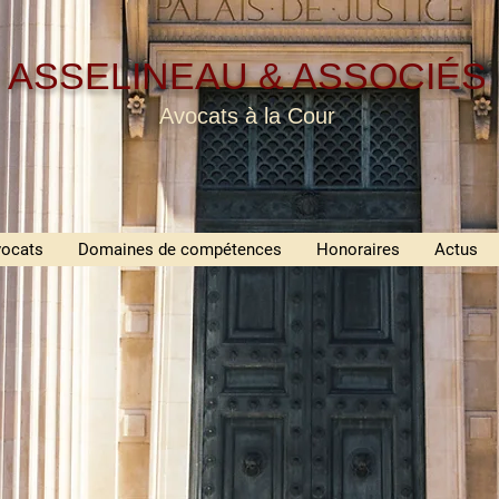
ASSELINEAU & ASSOCIÉS
Avocats à la Cour
ocats
Domaines de compétences
Honoraires
Actus