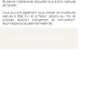
Études de Notaires avec lesquelles nous avons l’habitude
de travailler.
Nous pouvons également nous charger de procédures
relatives à l’État Civil et la filiation (actions eux fins de
subsides, adoption, changement de nom/prénom,
reconnaissance de paternité/maternité).
ASSELINEAU & ASSOCIÉS
6, Villa Saint-Jacques
75014 PARIS
Tél. :
01.53.80.47.47
Fax :
01.53.80.47.48
Mentions légales
Politique de confidentialité
ASSELINEAU & ASSOCIÉS © 2022