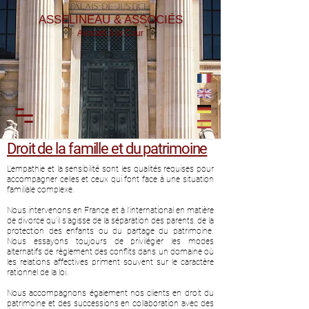
ASSELINEAU & ASSOCIÉS
Avocats à la Cour
Droit de la famille et du patrimoine
L’empathie et la sensibilité sont les qualités requises pour
accompagner celles et ceux qui font face à une situation
familiale complexe.
Nous intervenons en France et à l’international en matière
de divorce qu’il s’agisse de la séparation des parents, de la
protection des enfants ou du partage du patrimoine.
Nous essayons toujours de privilégier les modes
alternatifs de règlement des conflits dans un domaine où
les relations affectives priment souvent sur le caractère
rationnel de la loi.
Nous accompagnons également nos clients en droit du
patrimoine et des successions en collaboration avec des