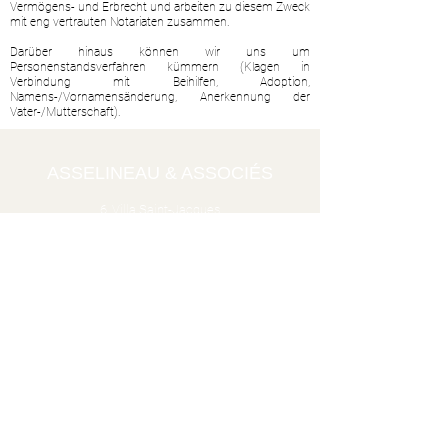
Vermögens- und Erbrecht und arbeiten zu diesem Zweck
mit eng vertrauten Notariaten zusammen.
Darüber hinaus können wir uns um
Personenstandsverfahren kümmern (Klagen in
Verbindung mit Beihilfen, Adoption,
Namens-/Vornamensänderung, Anerkennung der
Vater-/Mutterschaft).
ASSELINEAU & ASSOCIÉS
6, Villa Saint-Jacques
75014 PARIS
Telefon :
+33 1.53.80.47.47
Fax :
+33 1.53.80.47.48
Rechtliche Hinweise
Datenschutzrichtlinie