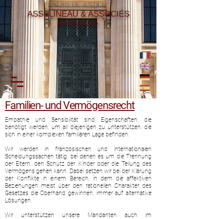
ASSELINEAU & ASSOCIÉS
Rechtsanwälte
Familien- und Vermögensrecht
Empathie und Sensibilität sind Eigenschaften, die
benötigt werden, um all diejenigen zu unterstützen, die
sich in einer komplexen familiären Lage befinden.
Wir werden in französischen und internationalen
Scheidungssachen tätig, bei denen es um die Trennung
der Eltern, den Schutz der Kinder oder die Teilung des
Vermögens gehen kann. Dabei setzen wir bei der Klärung
der Konflikte in einem Bereich, in dem die affektiven
Beziehungen meist über den rationellen Charakter des
Gesetzes die Oberhand gewinnen, immer auf alternative
Lösungen.
Wir unterstützen unsere Mandanten auch im