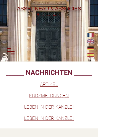
ASSELINEAU & ASSOCIÉS
Rechtsanwälte
______ NACHRICHTEN ______
ARTIKEL
KURZMELDUNGEN
LEBEN IN DER KANZLEI
LEBEN IN DER KANZLEI