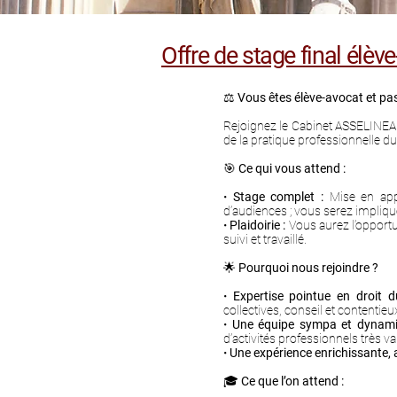
Offre de stage final élèv
⚖️
Vous êtes élève-avocat et pass
Rejoignez le Cabinet ASSELINEA
de la pratique professionnelle du 
🎯
Ce qui vous attend :
•
Stage complet :
Mise en appl
d’audiences ; vous serez impliq
•
Plaidoirie :
Vous aurez l’opportu
suivi et travaillé.
🌟
Pourquoi nous rejoindre ?
• ⁠
Expertise pointue en droit du
collectives, conseil et contentieux
• ⁠
Une équipe sympa et dynamiq
d’activités professionnels très var
•
Une expérience enrichissante, 
🎓
Ce que l’on attend :