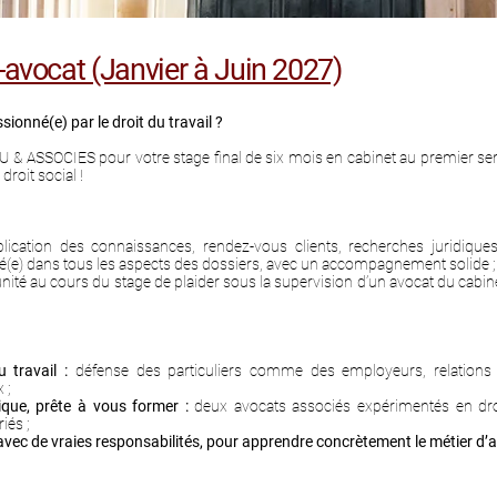
e-avocat (Janvier à Juin 2027)
ionné(e) par le droit du travail ?
U & ASSOCIES pour votre stage final de six mois en cabinet au premier s
droit social !
ication des connaissances, rendez-vous clients, recherches juridiques,
ué(e) dans tous les aspects des dossiers, avec un accompagnement solide ;
nité au cours du stage de plaider sous la supervision d’un avocat du cabi
 travail :
défense des particuliers comme des employeurs, relations 
 ;
ue, prête à vous former :
deux avocats associés expérimentés en droi
iés ;
avec de vraies responsabilités, pour apprendre concrètement le métier d’