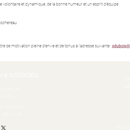
’être volontaire et dynamique, de la bonne humeur et un esprit d’équipe.
 Rochereau
re de motivation pleine d’envie et de tonus à l’adresse suivante :
xdubois@
U & ASSOCIÉS
Rec
Dat
Saint-Jacques
4 PARIS
3 1.53.80.47.47
1.53.80.47.48
ASSELINE