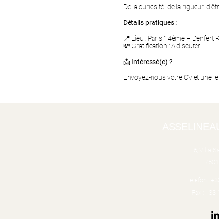
De la curiosité, de la rigueur, d
Détails pratiques :
📍 Lieu : Paris 14ème – Denfert
💸 Gratification : A discuter.
📩
Intéressé(e) ?
Envoyez-nous votre CV et une lett
ASSELINEA
6, Villa 
7501
Telefon : +3
Fax : +33 