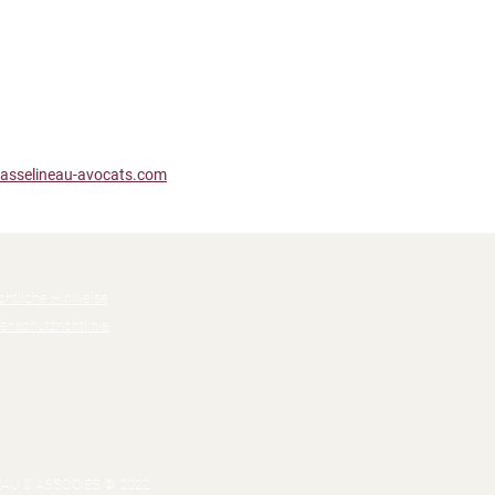
asselineau-avocats.com
htliche Hinweise
enschutzrichtlinie
AU & ASSOCIÉS © 2022