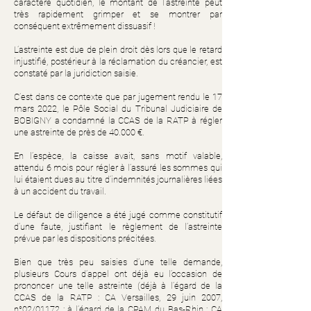
caractère quotidien, le montant de l’astreinte peut
très rapidement grimper et se montrer par
conséquent extrêmement dissuasif !
L’astreinte est due de plein droit dès lors que le retard
injustifié, postérieur à la réclamation du créancier, est
constaté par la juridiction saisie.
C’est dans ce contexte que par jugement rendu le 17
mars 2022, le Pôle Social du Tribunal Judiciaire de
BOBIGNY a condamné la CCAS de la RATP à régler
une astreinte de près de 40.000 €.
En l’espèce, la caisse avait, sans motif valable,
attendu 6 mois pour régler à l’assuré les sommes qui
lui étaient dues au titre d’indemnités journalières liées
à un accident du travail.
Le défaut de diligence a été jugé comme constitutif
d’une faute, justifiant le règlement de l’astreinte
prévue par les dispositions précitées.
Bien que très peu saisies d’une telle demande,
plusieurs Cours d’appel ont déjà eu l’occasion de
prononcer une telle astreinte (déjà à l’égard de la
CCAS de la RATP : CA Versailles, 29 juin 2007,
n°02/01172 ; à l’égard de la CPAM du Bas-Rhin : CA