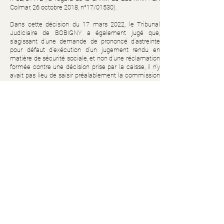
Colmar, 26 octobre 2018, n°17/01530).
Dans cette décision du 17 mars 2022, le Tribunal
Judiciaire de BOBIGNY a également jugé que,
s’agissant d’une demande de prononcé d’astreinte
pour défaut d’exécution d’un jugement rendu en
matière de sécurité sociale, et non d’une réclamation
formée contre une décision prise par la caisse, il n’y
avait pas lieu de saisir préalablement la commission
de recours amiable (« CRA »).
La juridiction a en effet logiquement estimé qu’une
telle saisine préalable de la CRA aurait pour effet de
donner à celle-ci compétence pour se prononcer sur
l’exécution d’un jugement rendu par une juridiction de
sécurité sociale.
Alors à l’avenir, l’astreinte, pensez-y !
Tribunal Judiciaire de BOBIGNY – Service
Contentieux social, Jugement définitif du 17 mars
2022, RG n°21/00886