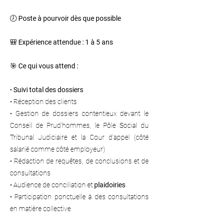
🕖
Poste à pourvoir dès que possible
🎒
Expérience attendue :
1 à 5 ans
🎯
Ce qui vous attend :
•
Suivi total des dossiers
• Réception des clients
• Gestion de dossiers contentieux devant le
Conseil de Prud’hommes, le Pôle Social du
Tribunal Judiciaire et la Cour d’appel (côté
salarié comme côté employeur)
• Rédaction de requêtes, de conclusions et de
consultations
• Audience de conciliation et
plaidoiries
• Participation ponctuelle à des consultations
en matière collective