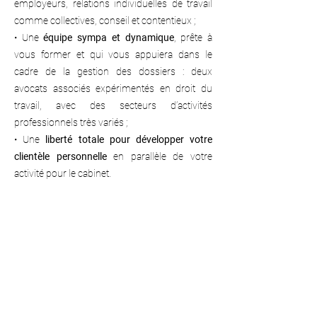
employeurs, relations individuelles de travail
comme collectives, conseil et contentieux ;
• ⁠Une
équipe sympa et dynamique
, prête à
vous former et qui vous appuiera dans le
cadre de la gestion des dossiers : deux
avocats associés expérimentés en droit du
travail, avec des secteurs d’activités
professionnels très variés ;
• Une
liberté totale pour développer votre
clientèle personnelle
en parallèle de votre
activité pour le cabinet.
Détails pratiques :
📍 Lieu : Paris 14ème – Denfert Rochereau
💸 Rétrocession : A négocier
📩
Intéressé(e) ?