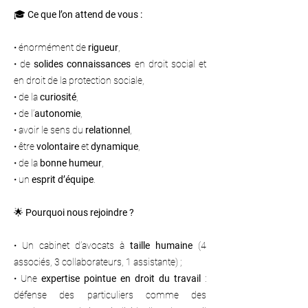
🎓
Ce que l’on attend de vous :
• énormément de
rigueur
,
• de
solides connaissances
en droit social et
en droit de la protection sociale,
• de la
curiosité
,
• de l’
autonomie
,
• avoir le sens du
relationnel
,
• être
volontaire
et
dynamique
,
• de la
bonne humeur
,
• un
esprit d’équipe
.
🌟
Pourquoi nous rejoindre ?
• Un cabinet d’avocats à
taille humaine
(4
associés, 3 collaborateurs, 1 assistante) ;
• Une
expertise pointue en droit du travail
:
défense des particuliers comme des