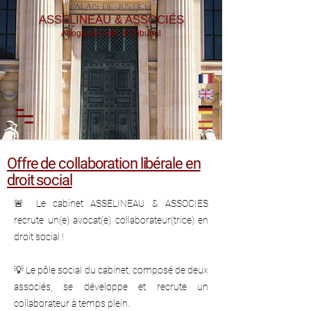
ASSELINEAU & ASSOCIÉS
Abogados ante el Tribunal
Offre de collaboration libérale en
droit social
🚨 Le cabinet ASSELINEAU & ASSOCIES
recrute un(e) avocat(e) collaborateur(trice) en
droit social !
💡 Le pôle social du cabinet, composé de deux
associés, se développe et recrute un
collaborateur à temps plein.