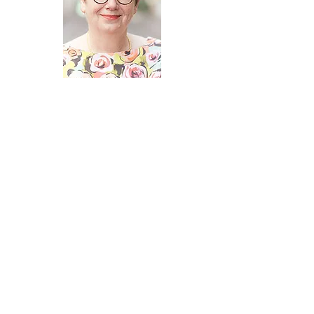
Flore ASSELINEAU
Abogado honorario
Prestación de juramento : 1997
_______________________________________________________________
______ EL DEPARTAMENTO ADMINISTRATIVO
______